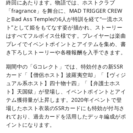
終回にあたります。物語では、ホストクラブ
「fragrance」を舞台に、MAD TRIGGER CREW
とBad Ass Templeの6人が特訓を経て“一流ホス
ト”として姫をもてなす姿が描かれ、ストーリー
はすべてフルボイス仕様です。プレイヤーは楽曲
プレイでイベントポイントとアイテムを集め、書
き下ろしストーリーや各種報酬を入手できます。
期間中の「Gコレクト」では、特効付きの新SSR
カード「【僧侶ホスト】波羅夷空却」「【ヴィジ
ュアル系ホスト】四十物十四」「【弁護士ホス
ト】天国獄」が登場し、イベントポイントとアイ
テム獲得量が上昇します。2020年イベントで登
場したホスト衣装のSSRカードにも特効が付与さ
れており、過去カードを活用したデッキ編成がポ
イントになります。