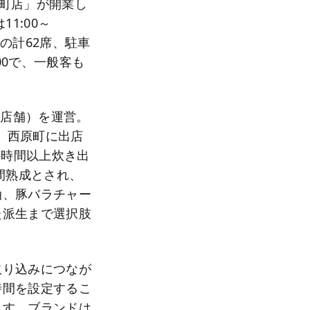
原町店」が開業し
1:00～
席の計62席、駐車
00で、一般客も
5店舗）を運営。
え、西原町に出店
5時間以上炊き出
間熟成とされ、
油、豚バラチャー
た派生まで選択肢
取り込みにつなが
時間を設定するこ
ます。ブランドは