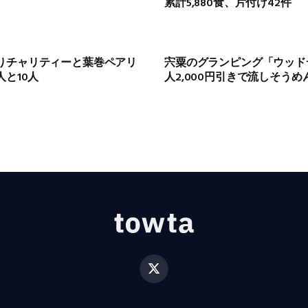
累計5,880食、片付け42件
りチャリティーと葉巻ペアリ
宍粟のグランピング「ウッド
人と10人
人2,000円引きで流しそう
X
(Twitter)