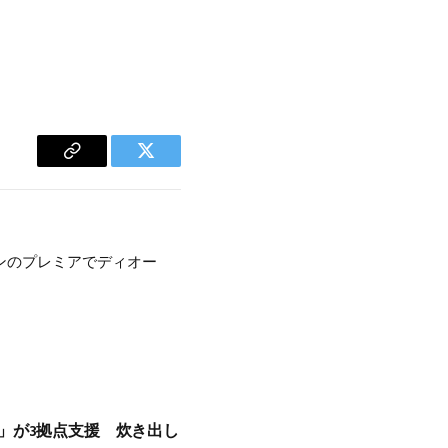
Copy
Twitter
Link
ンのプレミアでディオー
」が3拠点支援 炊き出し