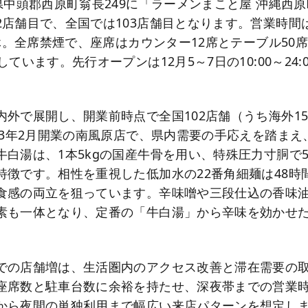
県中頭郡西原町翁長249に「ラーメンまこと屋 沖縄西
店舗目で、全国では103店舗目となります。営業時間は1
無休。全席禁煙で、座席はカウンター12席とテーブル50
しています。先行オープンは12月5～7日の10:00～24:
内外で展開し、開業前時点で全国102店舗（うち海外1
023年2月開業の南風原店で、県内需要の手応えを踏ま
牛白湯は、1本5kgの国産牛骨を用い、特殊圧力寸胴で
特徴です。相性を重視した低加水の22番角細麺は48時
食感の両立を狙っています。辛味噌や三段仕込の香味
素も一体となり、定番の「牛白湯」から辛味を効かせ
での店舗増は、生活圏内のアクセス改善と滞在需要の
座席数と駐車台数に余裕を持たせ、深夜帯までの営業
から夜間の単独利用まで幅広い来店パターンを想定し