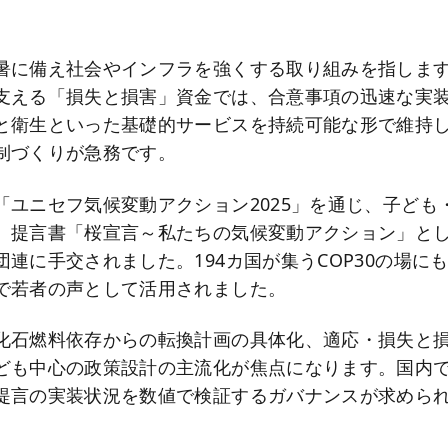
。
暑に備え社会やインフラを強くする取り組みを指しま
支える「損失と損害」資金では、合意事項の迅速な実
と衛生といった基礎的サービスを持続可能な形で維持
制づくりが急務です。
「ユニセフ気候変動アクション2025」を通じ、子ども・
、提言書「桜宣言～私たちの気候変動アクション」と
連に手交されました。194カ国が集うCOP30の場に
で若者の声として活用されました。
化石燃料依存からの転換計画の具体化、適応・損失と
ども中心の政策設計の主流化が焦点になります。国内
言の実装状況を数値で検証するガバナンスが求められます