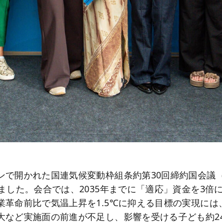
で開かれた国連気候変動枠組条約第30回締約国会議（C
しました。会合では、2035年までに「適応」資金を3倍
業革命前比で気温上昇を1.5℃に抑える目標の実現には
大など実施面の前進が不足し、影響を受ける子ども約2