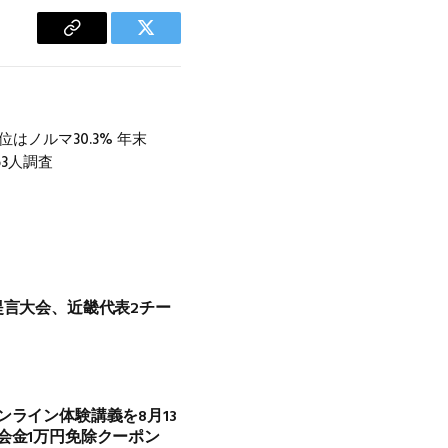
Copy
Twitter
Link
はノルマ30.3% 年末
63人調査
提言大会、近畿代表2チー
ンライン体験講義を8月13
会金1万円免除クーポン