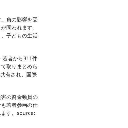
す。負の影響を受
装が問われます。
し、子どもの生活
若者から311件
して取りまとめら
も共有され、国際
損害の資金動員の
でも若者参画の仕
。source: