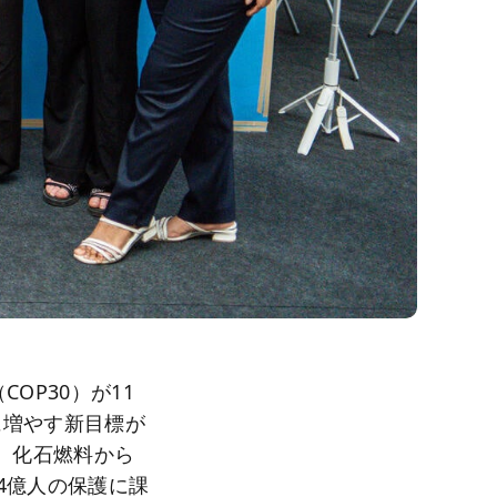
OP30）が11
に増やす新目標が
、化石燃料から
4億人の保護に課