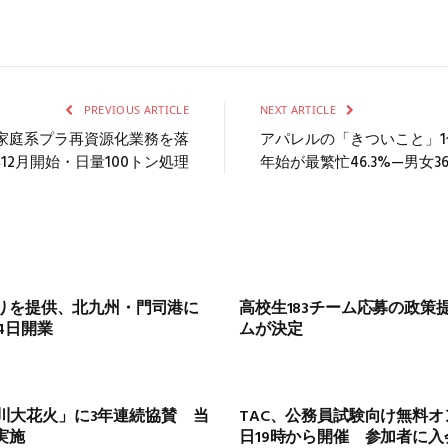
PREVIOUS ARTICLE
NEXT ARTICLE
家庭系プラ再資源化業務を落
アパレルの「きついこと」1位
年12月開始・日量100トン処理
年始が最繁忙46.3%—男女3
りを提供、北九州・門司港に
高校生183チーム応募の政策
4日開業
ムが決定
利根川大花火」に3年連続協賛 当
TAC、公務員試験向け無料オ
実施
日19時から開催 参加者に入