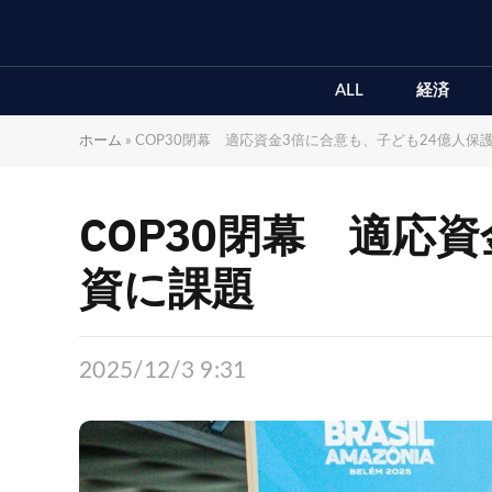
ALL
経済
ホーム
»
COP30閉幕 適応資金3倍に合意も、子ども24億人保
COP30閉幕 適応
資に課題
2025/12/3 9:31