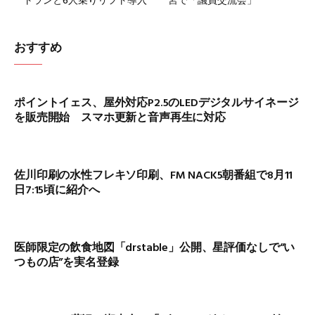
トランと6人乗りリフト導入
宮で「議員交流会」
おすすめ
ポイントイェス、屋外対応P2.5のLEDデジタルサイネージ
を販売開始 スマホ更新と音声再生に対応
佐川印刷の水性フレキソ印刷、FM NACK5朝番組で8月11
日7:15頃に紹介へ
医師限定の飲食地図「drstable」公開、星評価なしで“い
つもの店”を実名登録