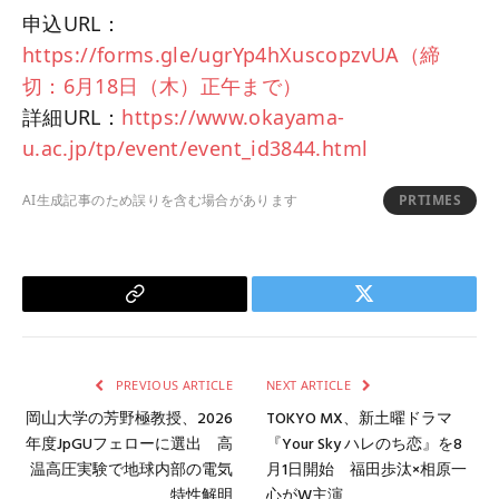
申込URL：
https://forms.gle/ugrYp4hXuscopzvUA（締
切：6月18日（木）正午まで）
詳細URL：
https://www.okayama-
u.ac.jp/tp/event/event_id3844.html
AI生成記事のため誤りを含む場合があります
PRTIMES
Copy
Twitter
Link
PREVIOUS ARTICLE
NEXT ARTICLE
岡山大学の芳野極教授、2026
TOKYO MX、新土曜ドラマ
年度JpGUフェローに選出 高
『Your Sky ハレのち恋』を8
温高圧実験で地球内部の電気
月1日開始 福田歩汰×相原一
特性解明
心がW主演