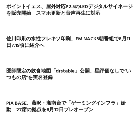
ポイントイェス、屋外対応P2.5のLEDデジタルサイネージ
を販売開始 スマホ更新と音声再生に対応
佐川印刷の水性フレキソ印刷、FM NACK5朝番組で8月11
日7:15頃に紹介へ
医師限定の飲食地図「drstable」公開、星評価なしで“い
つもの店”を実名登録
PIA BASE、藤沢・湘南台で「ゲーミングインフラ」始
動 27席の拠点を8月12日プレオープン