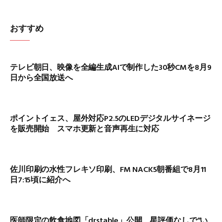
おすすめ
テレビ朝日、映像を全編生成AIで制作した30秒CMを8月9
日から全国放送へ
ポイントイェス、屋外対応P2.5のLEDデジタルサイネージ
を販売開始 スマホ更新と音声再生に対応
佐川印刷の水性フレキソ印刷、FM NACK5朝番組で8月11
日7:15頃に紹介へ
医師限定の飲食地図「drstable」公開、星評価なしで“い