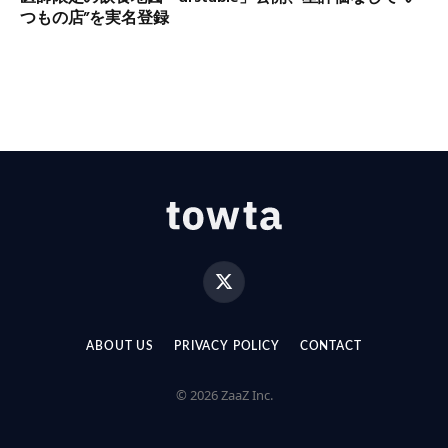
つもの店”を実名登録
X
(Twitter)
ABOUT US
PRIVACY POLICY
CONTACT
© 2026 ZaaZ Inc.