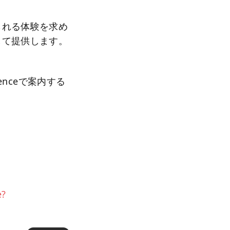
られる体験を求め
して提供します。
ienceで案内する
e?