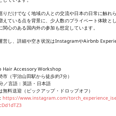
巡りだけでなく地域の人との交流や日本の日常に触れ
増えている点を背景に、少人数のプライベート体験と
に関心のある国内外の参加も想定しています。
し、詳細や空き状況はInstagramやAirbnb Exper
】
air Accessory Workshop
勢市（宇治山田駅から徒歩約7分）
5分／言語：英語・日本語
は無料送迎（ピックアップ・ドロップオフ）
：
https://www.instagram.com/torch_experience_is
cDd1dTZ3