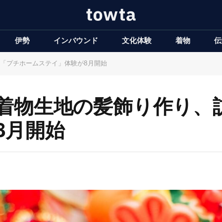
伊勢
インバウンド
文化体験
着物
伝
「プチホームステイ」体験が8月開始
着物生地の髪飾り作り、
8月開始