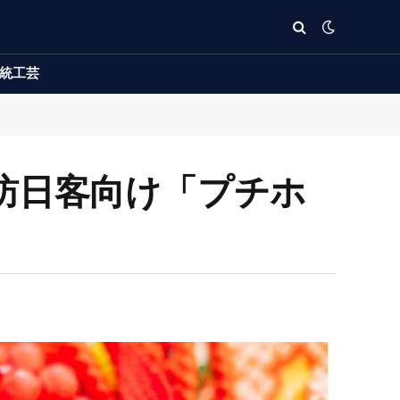
統工芸
訪日客向け「プチホ