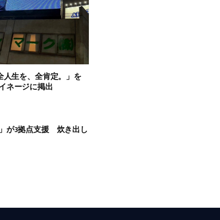
「全人生を、全肯定。」を
イネージに掲出
」が3拠点支援 炊き出し