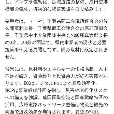
し、インフラ強靱化、広域道路の整備、成田空港
機能の強化、持続的な経営支援を盛り込みます。
要望者は、（一社）千葉県商工会議所連合会の佐
久間英利会長、千葉県商工会連合会の寒郡茂樹会
長、千葉県中小企業団体中央会の飯塚真太郎会長
の3名。20分の面談で、県内事業者の現状と必要
施策を伝える見通しです。囲み取材は設定されま
せん。
背景には、原材料やエネルギーの価格高騰、人手
不足が続き、資金繰りと投資余力が細る実態があ
ります。DXはデジタル化による業務効率化、
BCPは事業継続計画を指し、災害や老朽化リスク
への備えを強調。成田国際空港と国家戦略特区の
活用、広域道路ネットワーク整備は物流と観光の
両面で波及効果が期待されます。要望の5項目