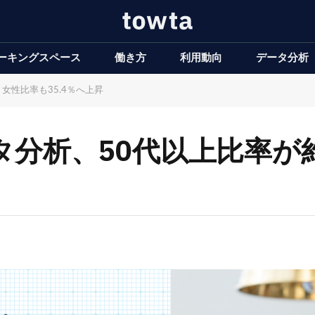
ーキングスペース
働き方
利用動向
データ分析
に 女性比率も35.4％へ上昇
用データ分析、50代以上比率