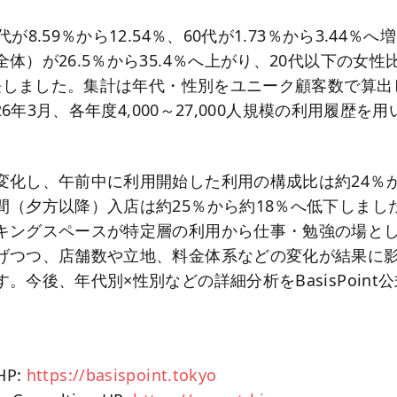
が8.59％から12.54％、60代が1.73％から3.44％
体）が26.5％から35.4％へ上がり、20代以下の女性比
に伸長しました。集計は年代・性別をユニーク顧客数で算
026年3月、各年度4,000～27,000人規模の利用履歴
変化し、午前中に利用開始した利用の構成比は約24％か
間（夕方以降）入店は約25％から約18％へ低下しまし
キングスペースが特定層の利用から仕事・勉強の場と
げつつ、店舗数や立地、料金体系などの変化が結果に
。今後、年代別×性別などの詳細分析をBasisPoint
HP:
https://basispoint.tokyo