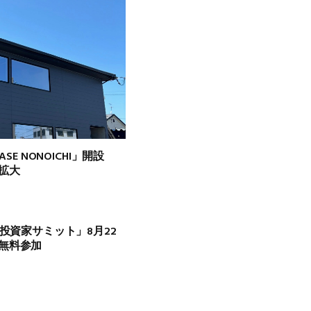
SE NONOICHI」開設
拡大
人投資家サミット」8月22
無料参加