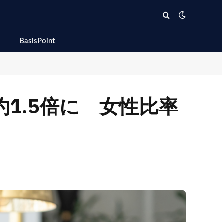
BasisPoint
が約1.5倍に 女性比率