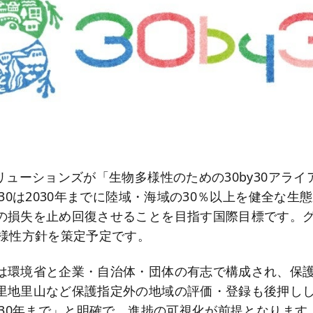
リューションズが「生物多様性のための30by30アラ
y30は2030年までに陸域・海域の30％以上を健全な生
の損失を止め回復させることを目指す国際目標です。グル
多様性方針を策定予定です。
は環境省と企業・自治体・団体の有志で構成され、保
里地里山など保護指定外の地域の評価・登録も後押し
030年まで」と明確で、進捗の可視化が前提となります