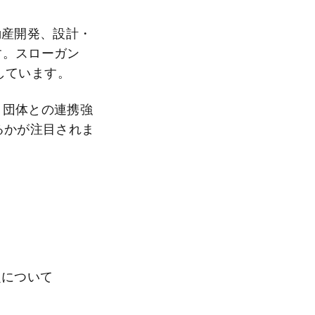
動産開発、設計・
す。スローガン
進しています。
・団体との連携強
るかが注目されま
定について