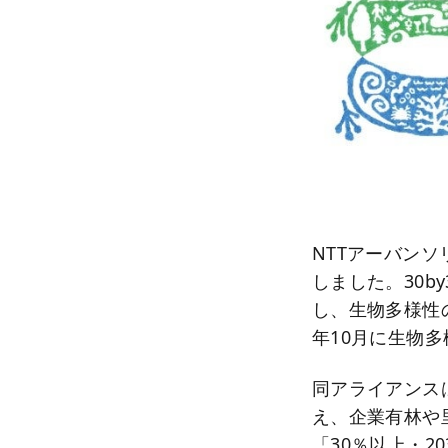
NTTアーバンソ
しました。30b
し、生物多様性
年10月に生物
同アライアンス
え、企業有林や
「30％以上・2