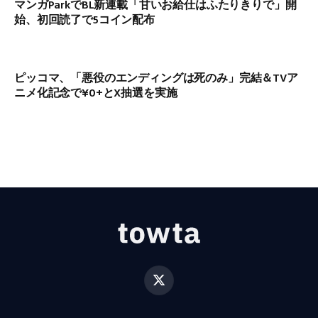
マンガParkでBL新連載「甘いお給仕はふたりきりで」開
始、初回読了で5コイン配布
ピッコマ、「悪役のエンディングは死のみ」完結＆TVア
ニメ化記念で¥0+とX抽選を実施
X
(Twitter)