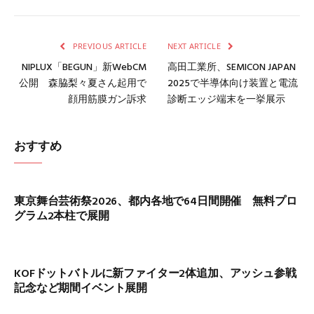
Link
PREVIOUS ARTICLE
NEXT ARTICLE
NIPLUX「BEGUN」新WebCM
高田工業所、SEMICON JAPAN
公開 森脇梨々夏さん起用で
2025で半導体向け装置と電流
顔用筋膜ガン訴求
診断エッジ端末を一挙展示
おすすめ
東京舞台芸術祭2026、都内各地で64日間開催 無料プロ
グラム2本柱で展開
KOFドットバトルに新ファイター2体追加、アッシュ参戦
記念など期間イベント展開