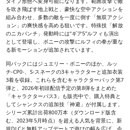
タイプ形態へ変身可能になります。範囲攻撃で敵
を吹き飛ばす地上戦と、豪快な空中アクションを
組み合わせ、多数の敵を一度に倒す「無双アクシ
ョン」の爽快感を高める狙いです。特殊技「解放
のニカパンチ」発動時には“ギア5”ルフィも演出
として登場し、ボニーの攻撃にルフィの拳が重な
る新モーションが追加されています。
同パックにはジュエリー・ボニーのほか、ルッ
チ‐CP0‐、S-スネークの3キャラクターと追加衣装
3着を収録。これらを含むキャラクターパック第7
弾と、2026年初頭配信予定の第8弾をまとめた
「キャラクターパス3」も販売中で、購入特典と
してシャンクスの追加技「神避」が付属します。
シリーズ累計出荷800万本（ダウンロード版含
む、2023年5月時点）を超える人気を背景に、新
規DLCと無料アップデートで遊びの幅を広げ、今