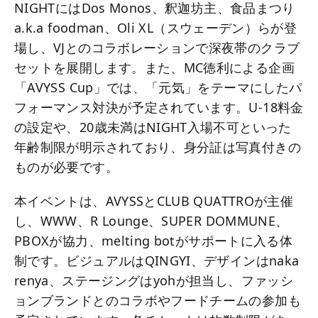
NIGHTにはDos Monos、釈迦坊主、食品まつり
a.k.a foodman、Oli XL（スウェーデン）らが登
場し、VJとのコラボレーションで深夜帯のクラブ
セットを展開します。また、MC徳利による企画
「AVYSS Cup」では、「元気」をテーマにしたパ
フォーマンス対決が予定されています。U-18料金
の設定や、20歳未満はNIGHT入場不可といった
年齢制限が明示されており、身分証は写真付きの
ものが必要です。
本イベントは、AVYSSとCLUB QUATTROが主催
し、WWW、R Lounge、SUPER DOMMUNE、
PBOXが協力、melting botがサポートに入る体
制です。ビジュアルはQINGYI、デザインはnaka
renya、ステージングはyohが担当し、ファッシ
ョンブランドとのコラボやフードチームの参加も