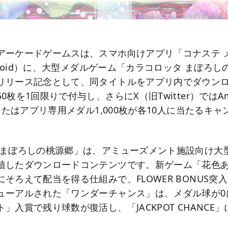
アーケードゲームスは、スマホ向けアプリ「コナステ 
ndroid）に、大型メダルゲーム「カラコロッタ まぼろ
リリース記念として、同タイトルをアプリ内でダウン
0枚を1回限りで付与し、さらにX（旧Twitter）ではA
分またはアプリ専用メダル1,000枚が各10人に当たるキ
 まぼろしの桃源郷」は、アミューズメント施設向け大
植したダウンロードコンテンツです。新ゲーム「花色
そろえて配当を得る仕組みで、FLOWER BONUS突
ューアルされた「ワンダーチャンス」は、メダル球が0
」入賞で残り球数が復活し、「JACKPOT CHANCE