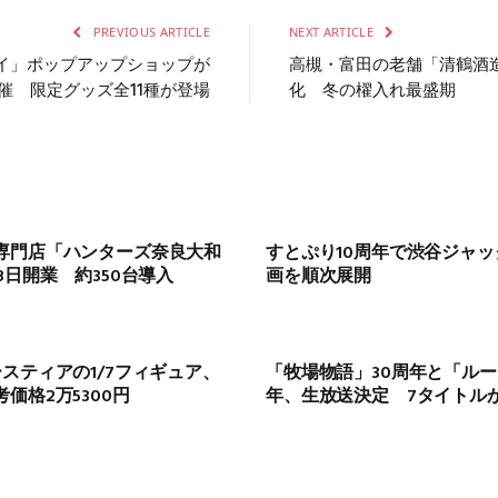
PREVIOUS ARTICLE
NEXT ARTICLE
レイ」ポップアップショップが
高槻・富田の老舗「清鶴酒
催 限定グッズ全11種が登場
化 冬の櫂入れ最盛期
専門店「ハンターズ奈良大和
すとぷり10周年で渋谷ジャッ
8日開業 約350台導入
画を順次展開
スティアの1/7フィギュア、
「牧場物語」30周年と「ルー
価格2万5300円
年、生放送決定 7タイトルが