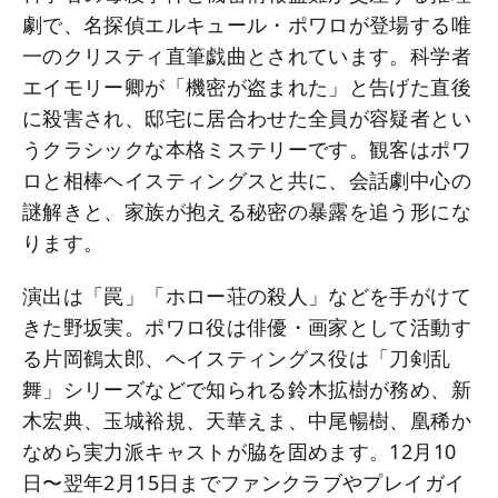
劇で、名探偵エルキュール・ポワロが登場する唯
一のクリスティ直筆戯曲とされています。科学者
エイモリー卿が「機密が盗まれた」と告げた直後
に殺害され、邸宅に居合わせた全員が容疑者とい
うクラシックな本格ミステリーです。観客はポワ
ロと相棒ヘイスティングスと共に、会話劇中心の
謎解きと、家族が抱える秘密の暴露を追う形にな
ります。
演出は「罠」「ホロー荘の殺人」などを手がけて
きた野坂実。ポワロ役は俳優・画家として活動す
る片岡鶴太郎、ヘイスティングス役は「刀剣乱
舞」シリーズなどで知られる鈴木拡樹が務め、新
木宏典、玉城裕規、天華えま、中尾暢樹、凰稀か
なめら実力派キャストが脇を固めます。12月10
日〜翌年2月15日までファンクラブやプレイガイ