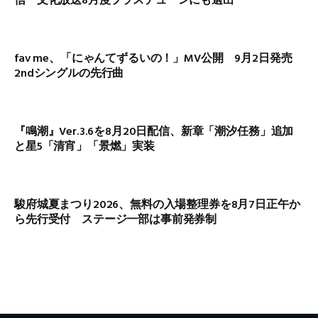
信 文化放送8月度プラスチューンにも選出
fav me、「にゃんてずるいの！」MV公開 9月2日発売
2ndシングルの先行曲
『鳴潮』Ver.3.6を8月20日配信、新章「潮汐任務」追加
と星5「清宵」「景燃」実装
駿府城夏まつり2026、無料の入場整理券を8月7日正午か
ら先行受付 ステージ一部は事前発券制