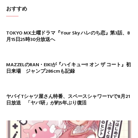
おすすめ
TOKYO MX土曜ドラマ『Your Sky ハレのち恋』第3話、8
月15日25時30分放送へ
MAZZELのRAN・EIKIが『ハイキュー!! オン ザ コート』初
日来場 ジャンプ286cmも記録
ヤバイTシャツ屋さん特番、スペースシャワーTVで8月21
日放送 「ヤバ研」が約5年ぶり復活