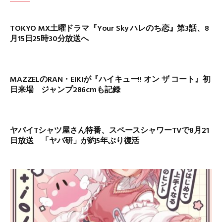
TOKYO MX土曜ドラマ『Your Sky ハレのち恋』第3話、8
月15日25時30分放送へ
MAZZELのRAN・EIKIが『ハイキュー!! オン ザ コート』初
日来場 ジャンプ286cmも記録
ヤバイTシャツ屋さん特番、スペースシャワーTVで8月21
日放送 「ヤバ研」が約5年ぶり復活