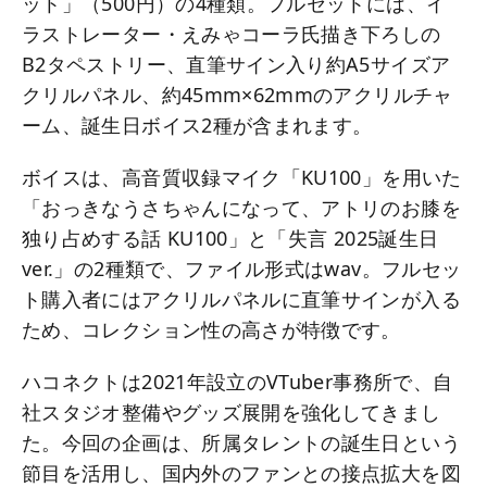
ット」（500円）の4種類。フルセットには、イ
ラストレーター・えみゃコーラ氏描き下ろしの
B2タペストリー、直筆サイン入り約A5サイズア
クリルパネル、約45mm×62mmのアクリルチャ
ーム、誕生日ボイス2種が含まれます。
ボイスは、高音質収録マイク「KU100」を用いた
「おっきなうさちゃんになって、アトリのお膝を
独り占めする話 KU100」と「失言 2025誕生日
ver.」の2種類で、ファイル形式はwav。フルセッ
ト購入者にはアクリルパネルに直筆サインが入る
ため、コレクション性の高さが特徴です。
ハコネクトは2021年設立のVTuber事務所で、自
社スタジオ整備やグッズ展開を強化してきまし
た。今回の企画は、所属タレントの誕生日という
節目を活用し、国内外のファンとの接点拡大を図