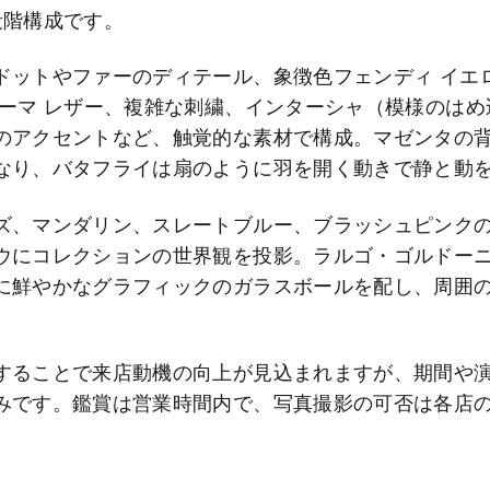
段階構成です。
ドットやファーのディテール、象徴色フェンディ イエ
ローマ レザー、複雑な刺繍、インターシャ（模様のは
のアクセントなど、触覚的な素材で構成。マゼンタの
なり、バタフライは扇のように羽を開く動きで静と動
ズ、マンダリン、スレートブルー、ブラッシュピンク
ウにコレクションの世界観を投影。ラルゴ・ゴルドー
に鮮やかなグラフィックのガラスボールを配し、周囲
することで来店動機の向上が見込まれますが、期間や
みです。鑑賞は営業時間内で、写真撮影の可否は各店
】