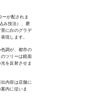
ローが配されま
め込み技法）、磨
背景に白のグラデ
を表現します。
の色調が、都市の
ニのツリーは鏡面
の光を反射させま
演出内容は店舗に
の案内に従いま