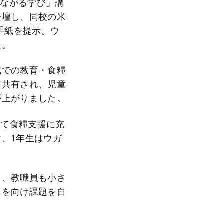
つながる学び」講
登壇し、同校の米
手紙を提示。ウ
た。
域での教育・食糧
て共有され、児童
が上がりました。
して食糧支援に充
、1年生はウガ
。
し、教職員も小さ
目を向け課題を自