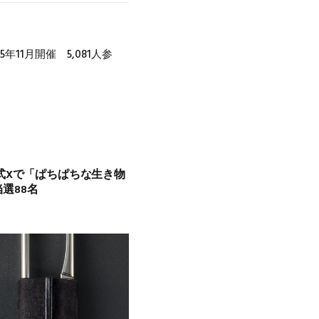
Link
年11月開催 5,081人参
式Xで「ぱちぱちな生き物
当選88名