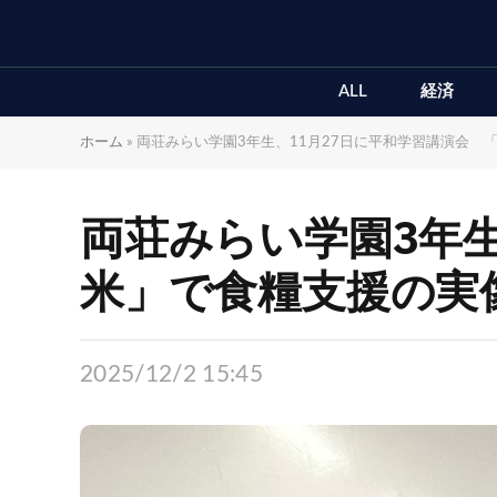
ALL
経済
ホーム
»
両荘みらい学園3年生、11月27日に平和学習講演会 「
両荘みらい学園3年生
米」で食糧支援の実
2025/12/2 15:45