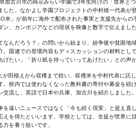
兵庫県加古川市の両荘みらい学園で3年生向けの「世界と
ました。なかよし学園プロジェクトの中村雄一代表が
OSO米」が前年に海外で配布された事実と支援先からの
ダン、カンボジアなどの現状を映像と数字で伝えまし
てなんだろう？」の問いから始まり、紛争後や貧困地
介。国連での登壇内容もディスカッションの材料とし
あげたい」「折り紙を持っていってあげたい」との声
3年生が田植えから収穫まで担い、収穫米を中村代表に託
す。校内では使わなくなった教科書の寄付や募金を続け
ン交流し、英語で日本や兵庫、加古川を紹介しました
争を遠いニュースではなく「今も続く現実」と捉え直
応えを得たといいます。学校としては、生徒が世界に
る力を養う狙いです。