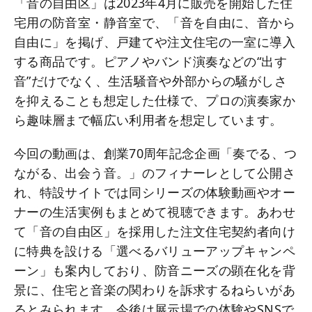
「音の自由区」は2023年4月に販売を開始した住
宅用の防音室・静音室で、「音を自由に、音から
自由に」を掲げ、戸建てや注文住宅の一室に導入
する商品です。ピアノやバンド演奏などの“出す
音”だけでなく、生活騒音や外部からの騒がしさ
を抑えることも想定した仕様で、プロの演奏家か
ら趣味層まで幅広い利用者を想定しています。
今回の動画は、創業70周年記念企画「奏でる、つ
ながる、出会う音。」のフィナーレとして公開さ
れ、特設サイトでは同シリーズの体験動画やオー
ナーの生活実例もまとめて視聴できます。あわせ
て「音の自由区」を採用した注文住宅契約者向け
に特典を設ける「選べるバリューアップキャンペ
ーン」も案内しており、防音ニーズの顕在化を背
景に、住宅と音楽の関わりを訴求するねらいがあ
るとみられます。今後は展示場での体験やSNSで