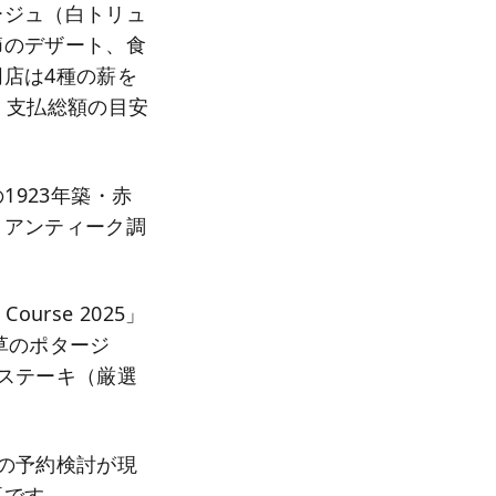
ージュ（白トリュ
節のデザート、食
店は4種の薪を
、支払総額の目安
の1923年築・赤
、アンティーク調
urse 2025」
草のポタージ
ステーキ（厳選
の予約検討が現
要です。