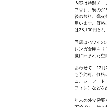
内容は特製チー
フ香）、鯛のグ
後の飲料。熾火
用います。価格
は23,100円と
同店はハワイの老舗
レンガ倉庫をリ
度に囲まれた空
あわせて、12月2
も予約可。価格は
ュ、シーフード
フィレ）などを組
年末の外食需要
実的です。仕入