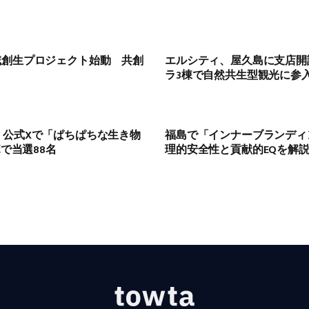
域創生プロジェクト始動 共創
エルシティ、屋久島に支店開
ラ3棟で自然共生型観光に参
、公式Xで「ぱちぱちな生き物
福島で「インナーブランディ
ボで当選88名
理的安全性と貢献的EQを解