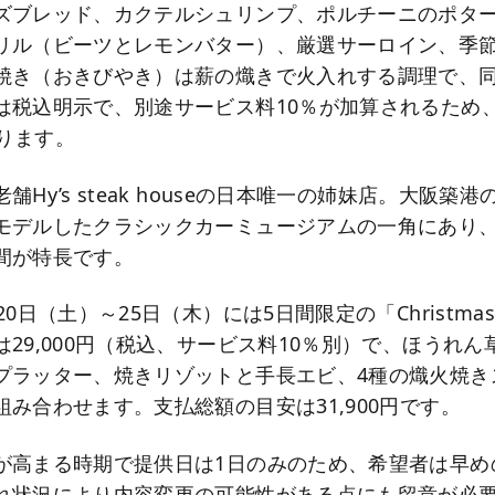
ズブレッド、カクテルシュリンプ、ポルチーニのポタ
リル（ビーツとレモンバター）、厳選サーロイン、季
焼き（おきびやき）は薪の熾きで火入れする調理で、同
は税込明示で、別途サービス料10％が加算されるため
なります。
Hy’s steak houseの日本唯一の姉妹店。大阪築港
モデルしたクラシックカーミュージアムの一角にあり
間が特長です。
0日（土）～25日（木）には5日間限定の「Christmas Co
29,000円（税込、サービス料10％別）で、ほうれん
プラッター、焼きリゾットと手長エビ、4種の熾火焼き
み合わせます。支払総額の目安は31,900円です。
が高まる時期で提供日は1日のみのため、希望者は早め
れ状況により内容変更の可能性がある点にも留意が必