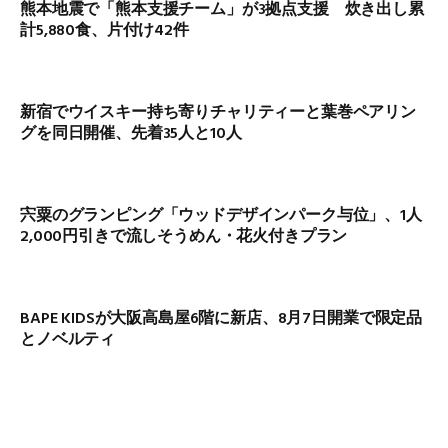
熊本地震で「熊本支援チーム」が3拠点支援 炊き出し累
計5,880食、片付け42件
新宿でウイスキー持ち寄りチャリティーと葉巻ペアリン
グを同日開催、先着35人と10人
宍粟のグランピング「ウッドデザインパーク与位」、1人
2,000円引きで流しそうめん・花火付きプラン
BAPE KIDSが大阪高島屋6階に新店、8月7日開業で限定品
とノベルティ