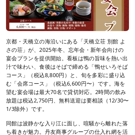
京都・天橋立の海沿いにある「天橋立荘 別館 よ
さの荘」が、2025年冬、忘年会・新年会向けの
宴会プランを提供開始。看板は鴨の旨味を熱い出
汁で味わい、食後はそばで締める「鴨せいろそば
コース」（税込8,800円）と、旬を多彩に盛り込
む「会席コース」（税込6,600円〜）です。海を
望む宴会場は最大70名で貸切対応。2時間の飲み
放題は税込2,750円、無料送迎は要相談（12/30〜
1/3除外）です。
同館は波静かな入り江に面し、喧騒から離れた落
ち着きが魅力。丹友商事グループの仕入れ網を活