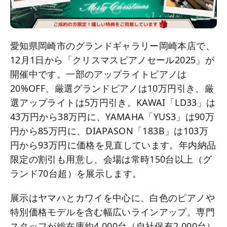
愛知県岡崎市のグランドギャラリー岡崎本店で、
12月1日から「クリスマスピアノセール2025」が
開催中です。一部のアップライトピアノは
20%OFF、厳選グランドピアノは10万円引き、厳
選アップライトは5万円引き。KAWAI「LD33」は
43万円から38万円に、YAMAHA「YUS3」は90万
円から85万円に、DIAPASON「183B」は103万
円から93万円に価格を見直しています。年内納品
限定の割引も用意し、会場は常時150台以上（グ
ランド70台超）を展示します。
展示はヤマハとカワイを中心に、白色のピアノや
特別価格モデルを含む幅広いラインアップ。専門
スタッフが総在庫約4,000台（自社保有2,000台）