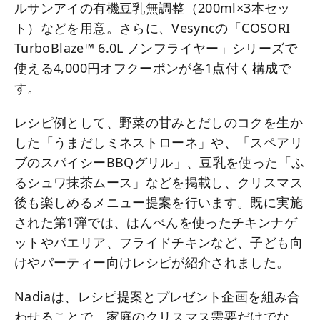
ルサンアイの有機豆乳無調整（200ml×3本セッ
ト）などを用意。さらに、Vesyncの「COSORI
TurboBlaze™ 6.0L ノンフライヤー」シリーズで
使える4,000円オフクーポンが各1点付く構成で
す。
レシピ例として、野菜の甘みとだしのコクを生か
した「うまだしミネストローネ」や、「スペアリ
ブのスパイシーBBQグリル」、豆乳を使った「ふ
るシュワ抹茶ムース」などを掲載し、クリスマス
後も楽しめるメニュー提案を行います。既に実施
された第1弾では、はんぺんを使ったチキンナゲ
ットやパエリア、フライドチキンなど、子ども向
けやパーティー向けレシピが紹介されました。
Nadiaは、レシピ提案とプレゼント企画を組み合
わせることで、家庭のクリスマス需要だけでな