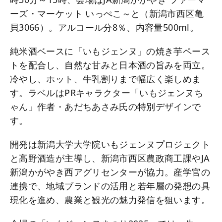
ーズ・マーケット いっぺこ～と（新潟市西区亀
貝3066）。アルコール分8％、内容量500ml。
純米酒ベースに「いもジェンヌ」の焼き芋ペース
トを配合し、自然な甘みと日本酒の旨みを両立。
冷やし、ホット、牛乳割りまで幅広く楽しめま
す。ラベルはPRキャラクター「いもジェンヌち
ゃん」作者・あだちあさみ氏の特別デザインで
す。
開発は新潟大学大学院いもジェンヌプロジェクト
と高野酒造が主導し、新潟市西区農政商工課やJA
新潟かがやき西アグリセンターが協力。産学官の
連携で、地域ブランドの活用と若年層の発想の具
現化を進め、農業と観光の魅力発信を狙います。