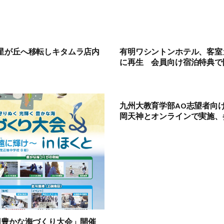
星が丘へ移転しキタムラ店内
有明ワシントンホテル、客室
に再生 会員向け宿泊特典で
九州大教育学部AO志望者向
岡天神とオンラインで実施、参
回豊かな海づくり大会」開催