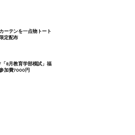
カーテンを一点物トート
限定配布
け「8月教育学部模試」福
加費7000円