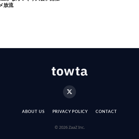
メ放流
X
(Twitter)
ABOUT US
PRIVACY POLICY
CONTACT
© 2026 ZaaZ Inc.