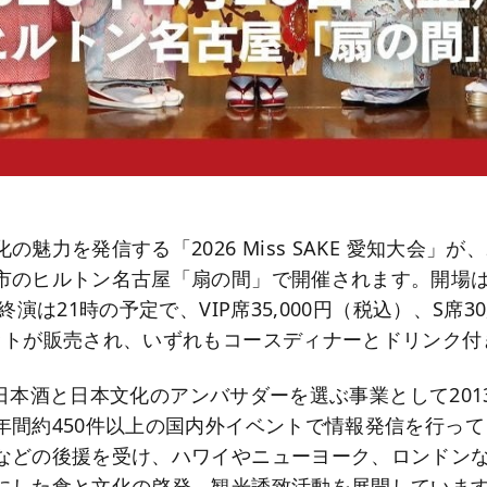
魅力を発信する「2026 Miss SAKE 愛知大会」が、2
市のヒルトン名古屋「扇の間」で開催されます。開場は1
終演は21時の予定で、VIP席35,000円（税込）、S席30
ットが販売され、いずれもコースディナーとドリンク付
Eは、日本酒と日本文化のアンバサダーを選ぶ事業として20
年間約450件以上の国内外イベントで情報発信を行っ
などの後援を受け、ハワイやニューヨーク、ロンドン
にした食と文化の啓発、観光誘致活動を展開しています。