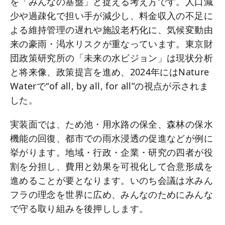
を「みんなの基盤」と捉える考え方です。人口減
少や過疎化で担い手が減少し、料金収入の不足に
よる維持管理の遅れや施設老朽化に、気候変動由
来の豪雨・渇水リスクが重なっています。東京財
団政策研究所の「未来の水ビジョン」は現状分析
と将来像、政策提言を進め、2024年にはNature
Waterで“of all, by all, for all”の視点が示されま
した。
実装面では、ため池・用水路の保全、森林の保水
機能の回復、都市での雨水浸透の促進などが例に
挙がります。地域・行政・企業・研究の四者が役
割を分担し、費用と効果を可視化して合意形成を
進めることが要となります。いのち会議は水みん
フラの理念を世界に広め、みんなのためにみんな
で守る取り組みを後押しします。