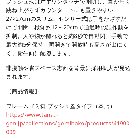
プッシュ式は片手ワンタッチで開閉し、蓋が高く
跳ね上がらずカウンター下にも置きやすい
27×27cmのスリム。センサー式は手をかざすだ
けで開閉、検知約12～20cmで通過時の誤作動を
抑制。人や物が離れると約8秒で自動閉、手動で
最大約5分保持。両開きで開放時も高さが出にく
く、衛生面に配慮します。
非接触や省スペース志向を背景に採用拡大が見込
まれます。
【商品情報】
フレームゴミ箱 プッシュ蓋タイプ（本店）
https://www.tansu-
gen.jp/collections/gomibako/products/41900
009