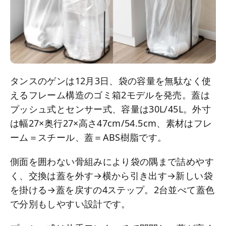
タンスのゲンは12月3日、袋の容量を無駄なく使
えるフレーム構造のゴミ箱2モデルを発売。蓋は
プッシュ式とセンサー式、容量は30L/45L。外寸
は幅27×奥行27×高さ47cm/54.5cm、素材はフレ
ーム＝スチール、蓋＝ABS樹脂です。
側面を囲わない骨組みにより袋の隅まで詰めやす
く、交換は蓋を外す→横から引き出す→新しい袋
を掛ける→蓋を戻すの4ステップ。2台並べて蓋色
で分別もしやすい設計です。