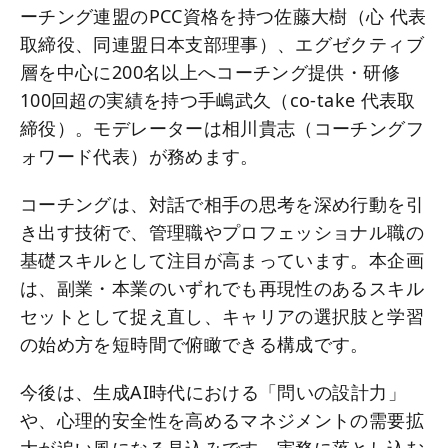
ーチング連盟のPCC資格を持つ佐藤大樹（心 代表
取締役、同連盟日本支部理事）、エグゼクティブ
層を中心に200名以上へコーチング提供・研修
100回超の実績を持つ手嶋武久（co-take 代表取
締役）。モデレーターは相川貴志（コーチングフ
ォワード代表）が務めます。
コーチングは、対話で相手の思考を深め行動を引
き出す技術で、管理職やプロフェッショナル職の
基礎スキルとして注目が高まっています。本企画
は、副業・本業のいずれでも再現性のあるスキル
セットとして捉え直し、キャリアの選択肢と学習
の始め方を短時間で俯瞰できる構成です。
今後は、生成AI時代における「問いの設計力」
や、心理的安全性を高めるマネジメントの需要拡
大が追い風になる見込みです。実務に落とし込む