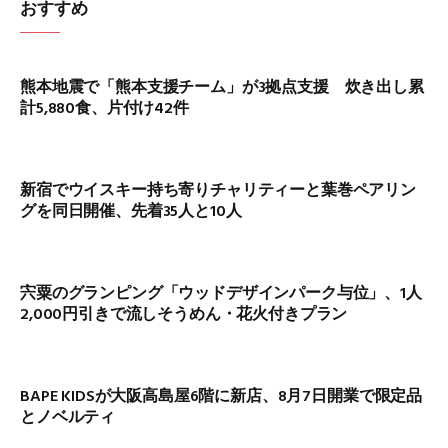
おすすめ
熊本地震で「熊本支援チーム」が3拠点支援 炊き出し累
計5,880食、片付け42件
新宿でウイスキー持ち寄りチャリティーと葉巻ペアリン
グを同日開催、先着35人と10人
宍粟のグランピング「ウッドデザインパーク与位」、1人
2,000円引きで流しそうめん・花火付きプラン
BAPE KIDSが大阪高島屋6階に新店、8月7日開業で限定品
とノベルティ