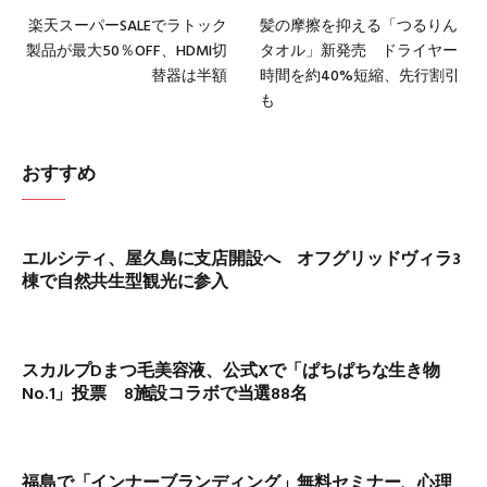
楽天スーパーSALEでラトック
髪の摩擦を抑える「つるりん
製品が最大50％OFF、HDMI切
タオル」新発売 ドライヤー
替器は半額
時間を約40%短縮、先行割引
も
おすすめ
エルシティ、屋久島に支店開設へ オフグリッドヴィラ3
棟で自然共生型観光に参入
スカルプDまつ毛美容液、公式Xで「ぱちぱちな生き物
No.1」投票 8施設コラボで当選88名
福島で「インナーブランディング」無料セミナー、心理