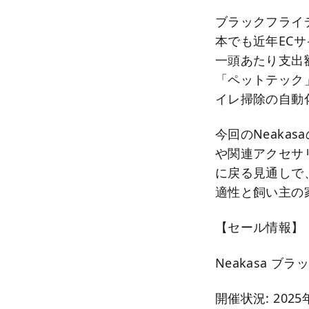
ブラックフライ
本でも近年EC
一頭あたり支出
「ペットテック
イレ掃除の自動
今回のNeak
や関連アクセサ
に戻る見通しで
適性と飼い主の
【セール情報】
Neakasa 
開催状況: 202