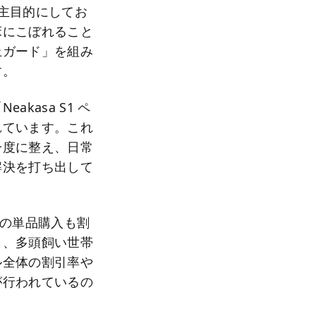
主目的にしてお
床にこぼれること
止ガード」を組み
す。
asa S1 ペ
れています。これ
一度に整え、日常
解決を打ち出して
」の単品購入も割
り、多頭飼い世帯
ル全体の割引率や
が行われているの