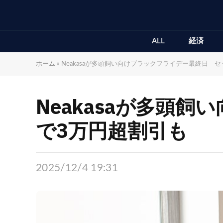
ALL
経済
ホーム
»
Neakasaが多頭飼い向けブラックフライデー最終日 
Neakasaが多頭
で3万円超割引も
2025/12/4 19:31