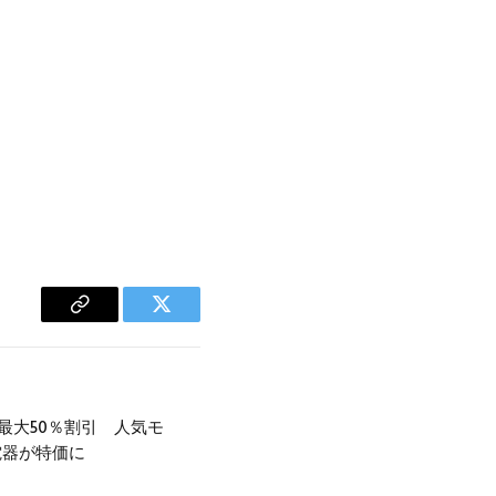
Copy
Twitter
Link
Y最大50％割引 人気モ
電器が特価に