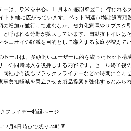
デーは、欧米を中心に11月末の感謝祭翌日に行われる
サイトを軸に広がっています。ペット関連市場は飼育頭
額の増加が並行して進むなか、省力化家電やサブスク
」と呼ばれる分野が拡大しています。自動猫トイレは
化やニオイの軽減を目的として導入する家庭が増えて
asaのセールは、多頭飼いユーザーに的を絞ったセット構
リーの同時購入を後押しする内容です。セール終了後
、同社は今後もブラックフライデーなどの時期に合わ
家事負担軽減を両立させる製品提案を強化するとみら
ブラックフライデー特設ページ
5年12月4日時点で残り24時間