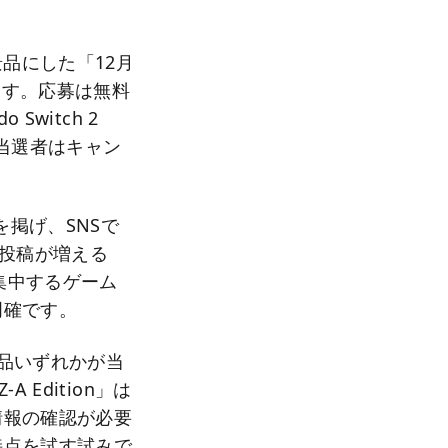
景品にした「12月
れます。応募は無料
Switch 2
で、当選者はキャン
を掲げ、SNSで
て投稿が増える
集中するゲーム
明確です。
品いずれかが当
-A Edition」は
情報の確認が必要
接点を試す試みで