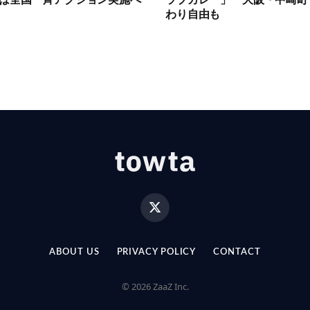
年は全国一斉アクション実施へ
ラブカレー」 大阪・中崎町
わり自由も
X
(Twitter)
ABOUT US
PRIVACY POLICY
CONTACT
© 2026 ZaaZ Inc.