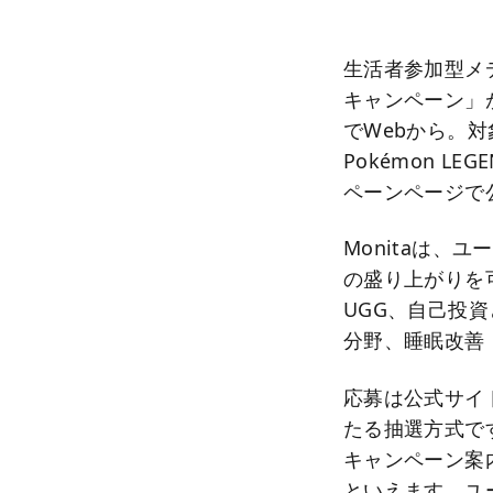
生活者参加型メデ
キャンペーン」が
でWebから。対象
Pokémon L
ペーンページで
Monitaは、
の盛り上がりを
UGG、自己投
分野、睡眠改善
応募は公式サイ
たる抽選方式です。記載
キャンペーン案
といえます。ユ