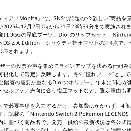
ィア「Monita」で、SNSで話題の“今欲しい”商品を
2025年12月2日0時から31日23時59分まで実施さ
はUGGの厚底ブーツ、Diorのリップセット、Nintendo 
EGENDS Z-A Edition、シャクティ指圧マットの計4点
公表されます。
ユーザーの投票や声を集めてラインアップを決める仕組み
可視化して選定に反映します。冬の“憧れブーツ”とし
資と贈答の需要が重なるDiorのホリデー、年末に関心が
・セルフケア志向に合う指圧マットなど、選定理由も
トで必要事項を入力するだけ。参加費はかからず、4商
の「Nintendo Switch 2 Pokémon LEGENDS Z
内に基づく商品名で、発売・供給の最新状況は各公式
ーザーが「本当に欲しい」を軸に、メディアと消費の