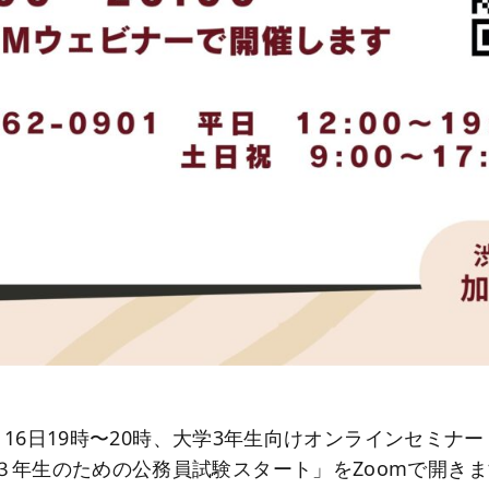
年5月16日19時〜20時、大学3年生向けオンラインセミナ
３年生のための公務員試験スタート」をZoomで開き