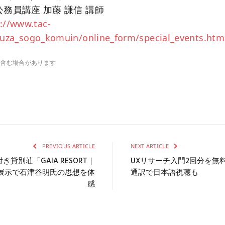
公務員講座 加藤 謙信 講師
://www.tac-
ouza_sogo_komuin/online_form/special_events.htm
を含む場合があります
PREVIOUS ARTICLE
NEXT ARTICLE
貸別荘「GAIA RESORT｜
UXリサーチ入門2回分を無
CC展示で石津谷明氏の思想を体
通訳で日本語視聴も
感