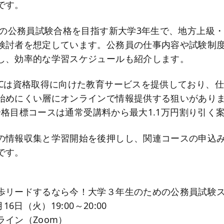
です。
年度の公務員試験合格を目指す新大学3年生で、地方上級
検討者を想定しています。公務員の仕事内容や試験制
し、効率的な学習スケジュールも紹介します。
ACは資格取得に向けた教育サービスを提供しており、
始めにくい層にオンラインで情報提供する狙いがあり
8年合格目標コースは通常受講料から最大1.1万円割り引
の情報収集と学習開始を後押しし、関連コースの申込
です。
】
歩リードするなら今！大学３年生のための公務員試験
16日（火）19:00～20:00
イン（Zoom）