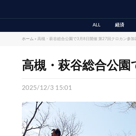
ALL
経済
ホーム
»
高槻・萩谷総合公園で3月8日開催 第27回クロカン参加
高槻・萩谷総合公園で
2025/12/3 15:01