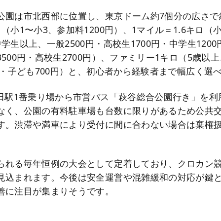
公園は市北西部に位置し、東京ドーム約7個分の広さで
（小1〜小3、参加料1200円）、1マイル＝1.6キロ（小4
学生以上、一般2500円・高校生1700円・中学生120
500円・高校生2700円）、ファミリー1キロ（5歳以
円・子ども700円）と、初心者から経験者まで幅広く選
富田駅1番乗り場から市営バス「萩谷総合公園行き」を利
なく、公園の有料駐車場も台数に限りがあるため公共
す。渋滞や満車により受付に間に合わない場合は棄権
られる毎年恒例の大会として定着しており、クロカン
見込まれます。今後は安全運営や混雑緩和の対応が鍵
善に注目が集まりそうです。
】