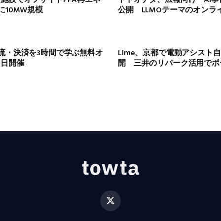
に10MW規模
公開 LLMOテーマのオンラ
流・決済を3時間で学ぶ無料オ
Lime、京都で電動アシスト自転
1日開催
開 三井のリパーク活用でポ
X
(Twitter)