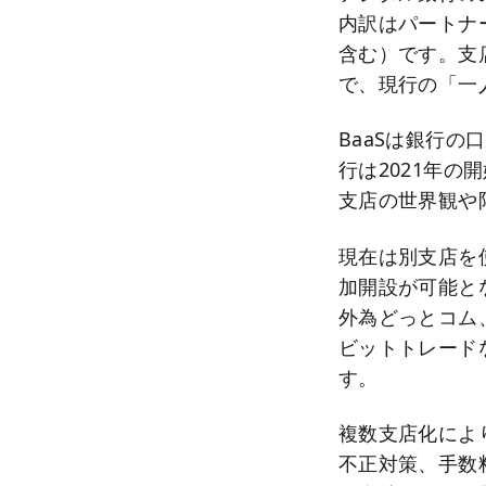
内訳はパートナー
含む）です。支
で、現行の「一
BaaSは銀行
行は2021年
支店の世界観や
現在は別支店を
加開設が可能と
外為どっとコム、東
ビットトレード
す。
複数支店化によ
不正対策、手数