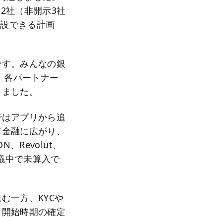
2社（非開示3社
開設できる計画
です。みんなの銀
、各パートナー
きました。
ではアプリから追
非金融に広がり、
、Revolut、
協議中で未算入で
む一方、KYCや
と開始時期の確定