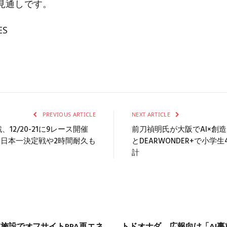
見通しです。
ES
PREVIOUS ARTICLE
NEXT ARTICLE
12/20-21に9レース開催
前刀禎明氏が大阪でAI×創造
J日本一決定戦や2時間耐久も
とDEARWONDER+で小学
計
施設でオフサイトPPA再エネ
トドオナダ、広報向け「AI