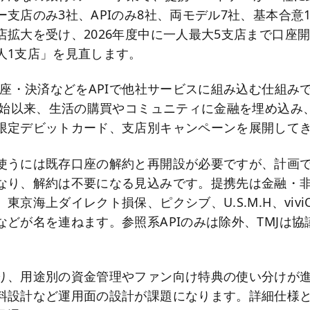
支店のみ3社、APIのみ8社、両モデル7社、基本合意1
店拡大を受け、2026年度中に一人最大5支店まで口座
人1支店」を見直します。
の口座・決済などをAPIで他社サービスに組み込む仕組み
の開始以来、生活の購買やコミュニティに金融を埋め込み
限定デビットカード、支店別キャンペーンを展開して
使うには既存口座の解約と再開設が必要ですが、計画
なり、解約は不要になる見込みです。提携先は金融・
京海上ダイレクト損保、ピクシブ、U.S.M.H、viviON
などが名を連ねます。参照系APIのみは除外、TMJは
り、用途別の資金管理やファン向け特典の使い分けが進
料設計など運用面の設計が課題になります。詳細仕様