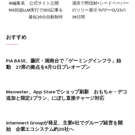
AI編集長、公式サイト公開
浦添で間伐材×シードペーパー
100回超LLM実行でSEO記事を
のツリー展示 11/17〜12/25の
最短20分自動制作
39日間
おすすめ
PIA BASE、藤沢・湘南台で「ゲーミングインフラ」始
動 27席の拠点を8月12日プレオープン
Meowster、App Storeでショップ刷新 おもちゃ・デコ
追加と限定2プラン、にぼし直接チャージ対応
Internnect Groupが発足、主要6社でグループ経営を開
始 企業エコシステム約20社へ