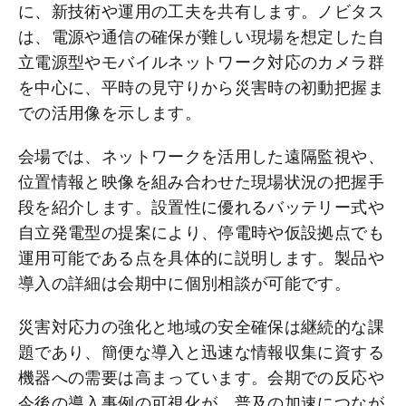
に、新技術や運用の工夫を共有します。ノビタス
は、電源や通信の確保が難しい現場を想定した自
立電源型やモバイルネットワーク対応のカメラ群
を中心に、平時の見守りから災害時の初動把握ま
での活用像を示します。
会場では、ネットワークを活用した遠隔監視や、
位置情報と映像を組み合わせた現場状況の把握手
段を紹介します。設置性に優れるバッテリー式や
自立発電型の提案により、停電時や仮設拠点でも
運用可能である点を具体的に説明します。製品や
導入の詳細は会期中に個別相談が可能です。
災害対応力の強化と地域の安全確保は継続的な課
題であり、簡便な導入と迅速な情報収集に資する
機器への需要は高まっています。会期での反応や
今後の導入事例の可視化が、普及の加速につなが