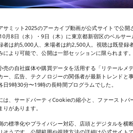
アサミット2025のアーカイブ動画が公式サイトで公開
年10月8日（水）・9日（木）に東京都新宿区のベルサ
者は約5,000人、来場者は約2,500人。視聴は既登
みにより可能で、公開は一部セッションに限られます
小売の自社媒体や購買データを活用する「リテールメ
カー、広告、テクノロジーの関係者が最新トレンドと
各日9時30分〜19時の長時間プログラムでした。
には、サードパーティCookieの縮小と、ファーストパ
まりがあります。
測の標準化やプライバシー対応、店頭とデジタルを横断
りそうです。公開範囲や視聴方法の詳細は公式サイト