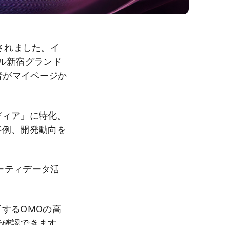
されました。イ
ール新宿グランド
録者がマイページか
。
ディア」に特化。
事例、開発動向を
ーティデータ活
するOMOの高
で確認できます。