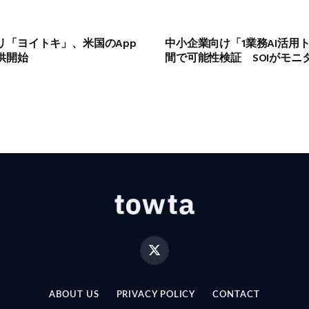
リ「ヨイトキ」、米国のApp
中小企業向け「1業務AI活用
で提供開始
間で可能性検証 SOIがモニ
X
(Twitter)
ABOUT US
PRIVACY POLICY
CONTACT