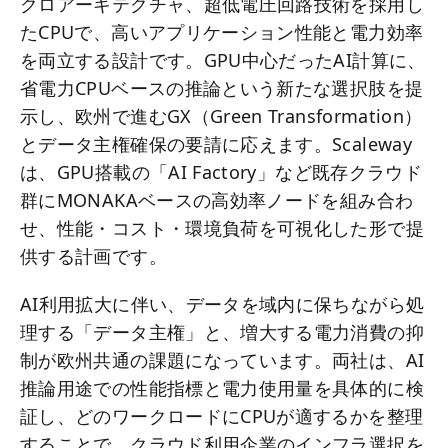
クロアーキテクチャ、超低電圧回路技術を採用し
たCPUで、高いアプリケーション性能と電力効率
を両立する設計です。GPU中心だったAI計算に、
省電力CPUベースの推論という新たな選択肢を提
示し、欧州で進むGX（Green Transformation）
とデータ主権確保の要請に応えます。Scaleway
は、GPU搭載の「AI Factory」など既存クラウド
群にMONAKAベースの高効率ノードを組み合わ
せ、性能・コスト・環境負荷を可視化した形で提
供する計画です。
AI利用拡大に伴い、データを域内に保ちながら処
理する「データ主権」と、増大する電力消費の抑
制が欧州共通の課題になっています。両社は、AI
推論用途での性能指標と電力使用量を具体的に検
証し、どのワークロードにCPUが適するかを整理
することで、クラウド利用企業のインフラ選択を