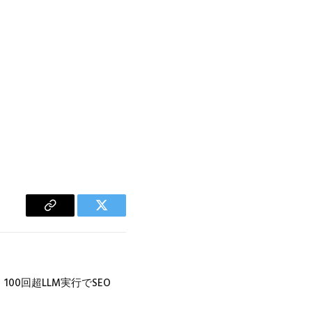
Copy
Twitter
Link
00回超LLM実行でSEO