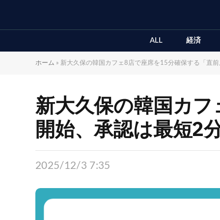
ALL
経済
ホーム
»
新大久保の韓国カフェ8店で座席を15分確保する「直
新大久保の韓国カフ
開始、承認は最短2
2025/12/3 7:35