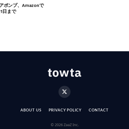
アポンプ、Amazonで
21日まで
X
(Twitter)
ABOUT US
PRIVACY POLICY
CONTACT
© 2026 ZaaZ Inc.