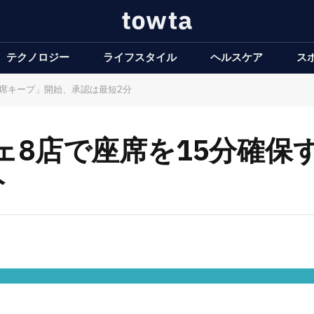
テクノロジー
ライフスタイル
ヘルスケア
ス
前席キープ」開始、承認は最短2分
ェ8店で座席を15分確保
分