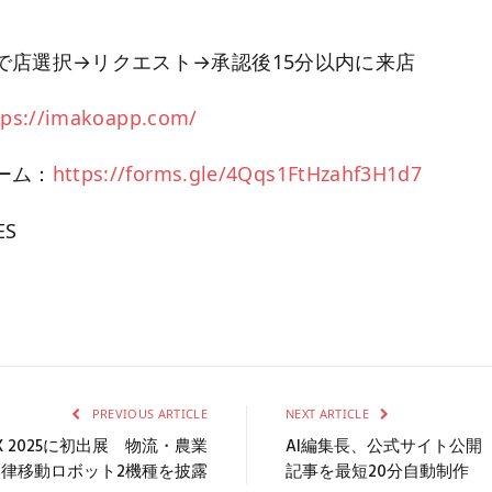
で店選択→リクエスト→承認後15分以内に来店
tps://imakoapp.com/
ーム：
https://forms.gle/4Qqs1FtHzahf3H1d7
ES
PREVIOUS ARTICLE
NEXT ARTICLE
がIREX 2025に初出展 物流・農業
AI編集長、公式サイト公開 1
律移動ロボット2機種を披露
記事を最短20分自動制作