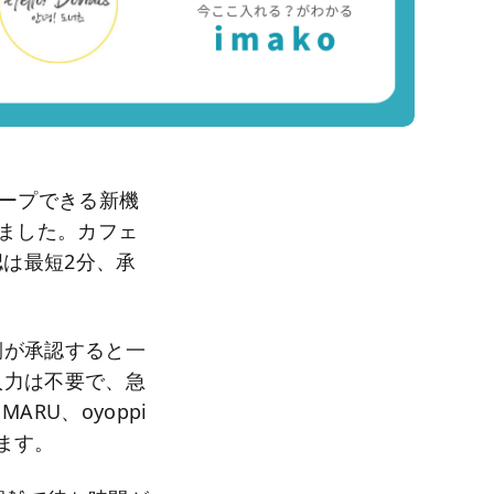
キープできる新機
りました。カフェ
認は最短2分、承
側が承認すると一
入力は不要で、急
MARU、oyoppi
ます。