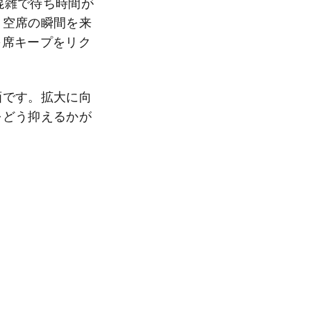
混雑で待ち時間が
、空席の瞬間を来
→席キープをリク
画です。拡大に向
をどう抑えるかが