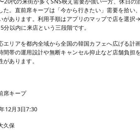
代〜20代の来街が多くSNS映え需要が強い一方、休日の
した。直前席キープは「今から行きたい」需要を拾い
いがあります。利用手順はアプリのマップで店を選択
15分以内に来店という三段階です。
応エリアを都内全域から全国の韓国カフェへ広げる計
時間帯の運用設計や無断キャンセル抑止など店舗負担
性があります。
】
前席キープ
12月3日7:30
大久保