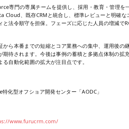
ntforce専門の専属チームを提供し、採用・教育・管理
eやData Cloud、既存CRMと統合し、標準レビューと明
ィと法令順守を担保。フェーズに応じた人員の増減でR
証から本番までの短縮とコア業務への集中、運用後の
が期待されます。今後は事例の蓄積と多拠点体制の拡充
よる自動化範囲の拡大が注目点です。
】
force特化型オフショア開発センター「AODC」
ps://www.furucrm.com/