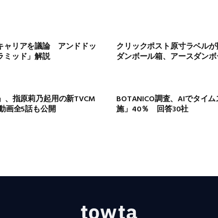
のキャリアを議論 アンドドッ
クリックポスト原寸ラベルが貼
ラミッド」解説
ダンボール箱、アースダンボ
h」、指原莉乃起用の新TVCM
BOTANICO調査、AIでタ
B動画全5話も公開
施」40％ 回答30社