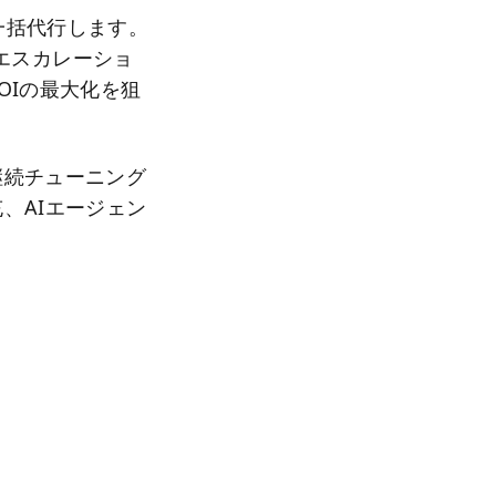
を一括代行します。
確なエスカレーショ
OIの最大化を狙
継続チューニング
、AIエージェン