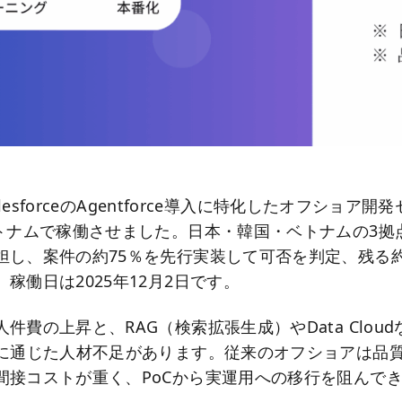
alesforceのAgentforce導入に特化したオフショア開
ベトナムで稼働させました。日本・韓国・ベトナムの3拠
担し、案件の約75％を先行実装して可否を判定、残る約
稼働日は2025年12月2日です。
件費の上昇と、RAG（検索拡張生成）やData Clou
装に通じた人材不足があります。従来のオフショアは品
間接コストが重く、PoCから実運用への移行を阻んで