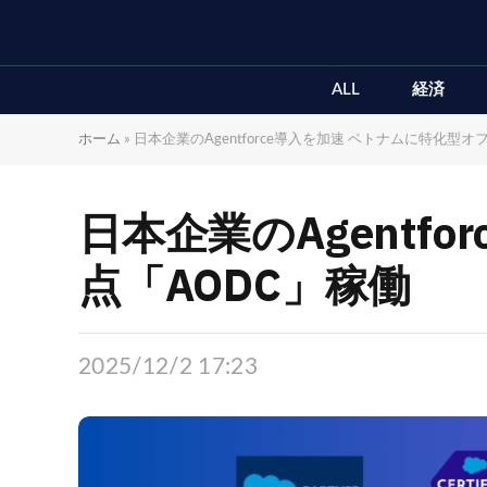
ALL
経済
ホーム
»
日本企業のAgentforce導入を加速 ベトナムに特化型
日本企業のAgentf
点「AODC」稼働
2025/12/2 17:23