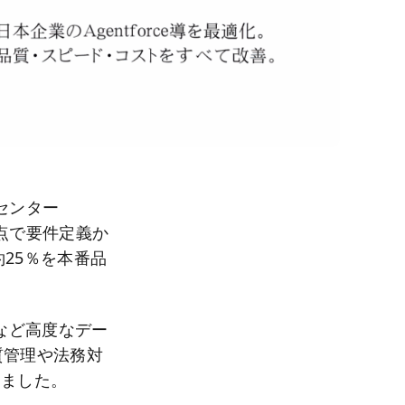
発センター
点で要件定義か
25％を本番品
dなど高度なデー
質管理や法務対
きました。