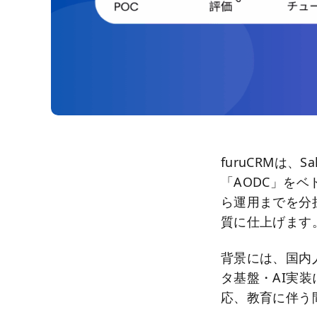
furuCRMは、S
「AODC」を
ら運用までを分
質に仕上げます。
背景には、国内人
タ基盤・AI実
応、教育に伴う