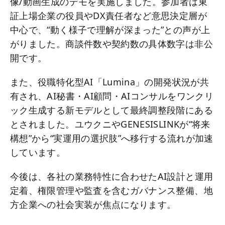
像/動画生成のデモを実施しました。参加者は東
証上場企業の役員やDX責任者など意思決定層が
中心で、“動く様子で理解が深まった”との声が上
がりました。商談件数や契約数の具体数字は非公
開です。
また、役職特化型AI「Lumina」の開発状況が共
有され、AI秘書・AI顧問・AIコンサルをワンクリ
ック生成する新モデルとして最終調整段階にある
とされました。ユウクニやGENESISLINKが“将来
構想”から“実運用の選択肢”へ移行する流れが加速
しています。
今後は、各社の業務特性に合わせたAI設計と運用
定着、権限管理や監査を含むガバナンス整備、地
方企業への社会実装が焦点になります。