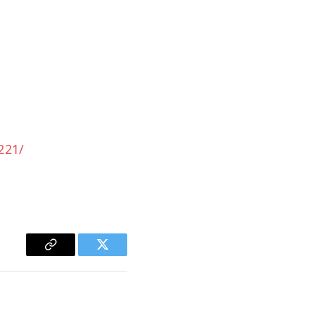
221/
Copy
Twitter
Link