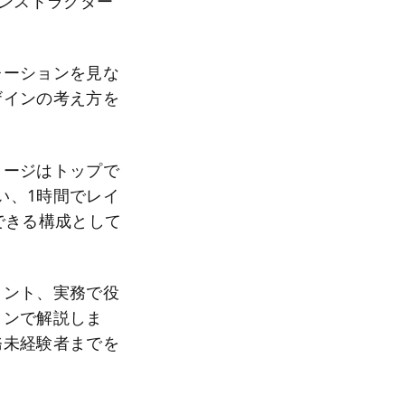
eインストラクター
レーションを見な
ザインの考え方を
メージはトップで
い、1時間でレイ
できる構成として
イント、実務で役
ョンで解説しま
務未経験者までを