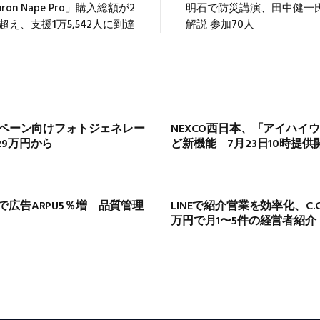
hron Nape Pro」購入総額が2
明石で防災講演、田中健一
超え、支援1万5,542人に到達
解説 参加70人
ンペーン向けフォトジェネレー
NEXCO西日本、「アイハイ
9万円から
ど新機能 7月23日10時提供
導入で広告ARPU5％増 品質管理
LINEで紹介営業を効率化、C.
万円で月1〜5件の経営者紹介