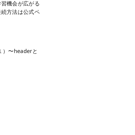
学習機会が広がる
接続方法は公式ペ
〜headerと