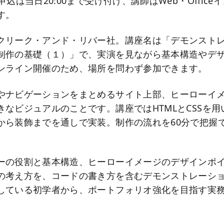
申込は当日20:00まで受け付け、講師はWeb・Offic
す。
クリーク・アンド・リバー社。講座名は「デモンスト
制作の基礎（１）」で、実演を見ながら基本構造やデ
ンライン開催のため、場所を問わず参加できます。
やナビゲーションをまとめるサイト上部、ヒーローイ
きなビジュアルのことです。講座ではHTMLとCSSを用
から装飾までを通しで実装。制作の流れを60分で把握
ーの役割と基本構造、ヒーローイメージのデザインポ
の考え方を、コードの書き方を含むデモンストレーシ
している初学者から、ポートフォリオ強化を目指す実
。