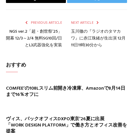
Copy
Twitter
Link
PREVIOUS ARTICLE
NEXT ARTICLE
NGS ver.2「超・創世祭’25」
玉川徹の『ラジオのタマカ
開幕 12/3～2/4 無料SG10回/日
ワ』に赤江珠緒が生出演 12月
とL3武器強化を実装
11日11時30分から
おすすめ
COMFEE’の108Lスリム前開き冷凍庫、Amazonで8月14日
まで16％オフに
ヴィス、バックオフィスDXPO東京’26夏に出展
「WORK DESIGN PLATFORM」で働き方とオフィス改善を
提案