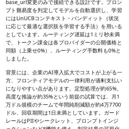
base_url変更のみで接続できる設計です。プロン
プト難易度を判定してモデルを自動選択し、学習
にはLinUCBコンテキスト・バンディット（状況
に応じて最適な選択肢を学習する手法）を用いる
としています。ルーティング遅延は1ミリ秒未満
で、トークン課金は各プロバイダーの公開価格と
同額（上乗せ0%）、ルーティング手数料も0%と
しました。
背景には、企業のAI導入拡大でコストが上がる一
方、フロンティアモデルの一律利用が過剰支払い
になりやすい点があります。定型処理が約65%、
高度な推論が約35%という前提の試算では、月1
万ドル規模のチームで年間純削減額が約4万7700
ドル、回収期間は1日未満としています。ガード
レールはPIIやシークレット、プロンプトインジ
ェクションなど8機能を備え、判定結果の可視化