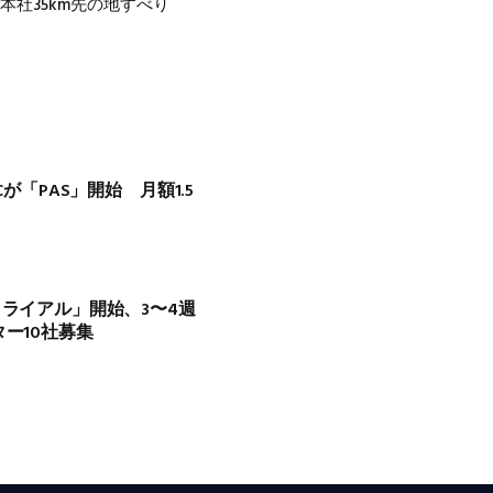
用し本社35km先の地すべり
Cが「PAS」開始 月額1.5
トライアル」開始、3〜4週
ター10社募集