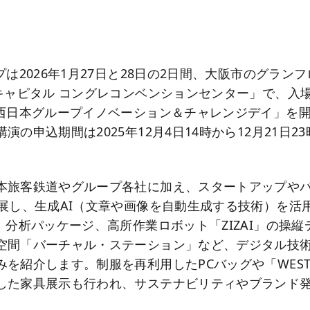
プは2026年1月27日と28日の2日間、大阪市のグラン
ジキャピタル コングレコンベンションセンター」で、入
R西日本グループイノベーション＆チャレンジデイ」を
演の申込期間は2025年12月4日14時から12月21日23
本旅客鉄道やグループ各社に加え、スタートアップや
出展し、生成AI（文章や画像を自動生成する技術）を活
）分析パッケージ、高所作業ロボット「ZIZAI」の操
空間「バーチャル・ステーション」など、デジタル技
を紹介します。制服を再利用したPCバッグや「WEST EX
した家具展示も行われ、サステナビリティやブランド