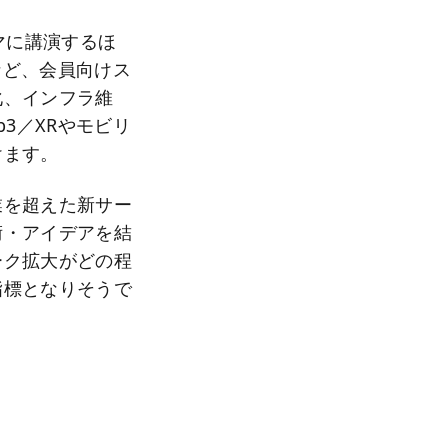
マに講演するほ
など、会員向けス
化、インフラ維
3／XRやモビリ
けます。
業を超えた新サー
術・アイデアを結
ーク拡大がどの程
指標となりそうで