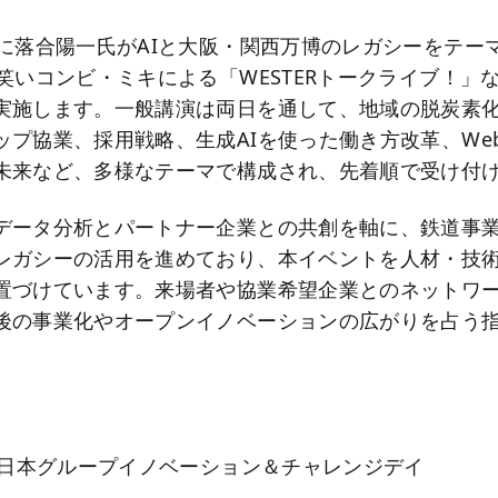
日に落合陽一氏がAIと大阪・関西万博のレガシーをテー
お笑いコンビ・ミキによる「WESTERトークライブ！」
実施します。一般講演は両日を通して、地域の脱炭素
ップ協業、採用戦略、生成AIを使った働き方改革、Web
未来など、多様なテーマで構成され、先着順で受け付
データ分析とパートナー企業との共創を軸に、鉄道事
レガシーの活用を進めており、本イベントを人材・技
置づけています。来場者や協業希望企業とのネットワ
後の事業化やオープンイノベーションの広がりを占う
】
R西日本グループイノベーション＆チャレンジデイ