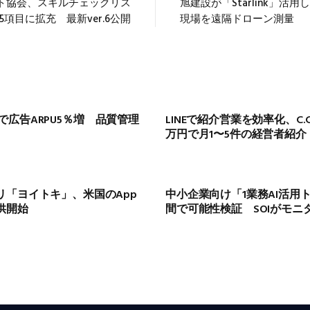
ト協会、スキルチェックリス
旭建設が「Starlink」活
5項目に拡充 最新ver.6公開
現場を遠隔ドローン測量
導入で広告ARPU5％増 品質管理
LINEで紹介営業を効率化、C.
万円で月1〜5件の経営者紹介
リ「ヨイトキ」、米国のApp
中小企業向け「1業務AI活用
で提供開始
間で可能性検証 SOIがモニ