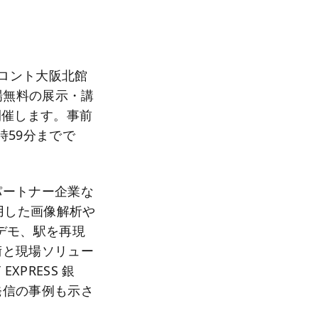
フロント大阪北館
場無料の展示・講
開催します。事前
時59分までで
パートナー企業な
用した画像解析や
縦デモ、駅を再現
術と現場ソリュー
PRESS 銀
発信の事例も示さ