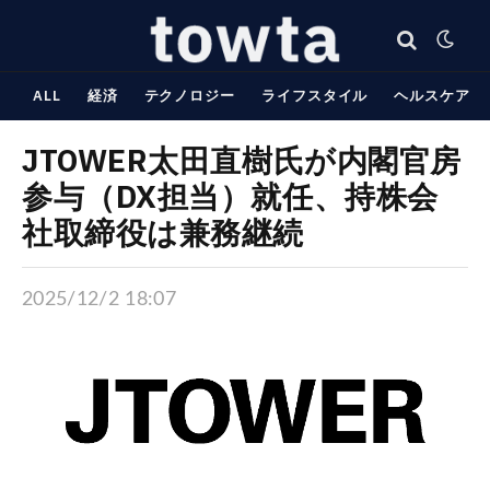
ALL
経済
テクノロジー
ライフスタイル
ヘルスケア
JTOWER太田直樹氏が内閣官房
参与（DX担当）就任、持株会
社取締役は兼務継続
2025/12/2 18:07